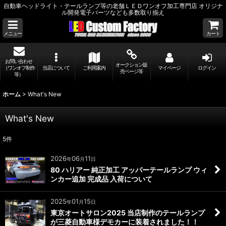
自動車ヘッドライト・テールランプ等の老舗ＬＥＤワンオフ加工専門店 オリジナ
ル開発電子パーツなども多数取り揃え
メニュー
カート
お問い合わせ
オークション販
（ワンオフ制作
当店について
ご利用案内
マイページ
ログイン
売ページ等
等）
ホーム
>
What's New
What's New
5
件
2026
06
11
年
月
日
80 ハリアー 純正加工 アッパーテールランプ ウィ
ンカー追加 完成品 入荷について
2025
01
15
年
月
日
東京オートサロン2025 当店制作のテールランプ
が三菱自動車様デモカーに装着されました！！