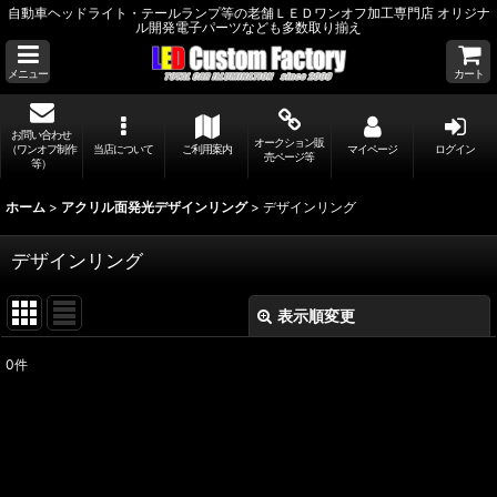
自動車ヘッドライト・テールランプ等の老舗ＬＥＤワンオフ加工専門店 オリジナ
ル開発電子パーツなども多数取り揃え
メニュー
カート
お問い合わせ
オークション販
（ワンオフ制作
当店について
ご利用案内
マイページ
ログイン
売ページ等
等）
ホーム
>
アクリル面発光デザインリング
>
デザインリング
デザインリング
表示順変更
閉じる
0
件
表示数
:
並び順
: