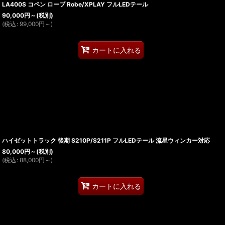
LA400S コペン ローブ Robe/XPLAY フルLEDテール
90,000
円
～
(税別)
(
税込
:
99,000
円
～
)
カートに入れる
ハイゼットトラック 後期 S210P/S211P フルLEDテール 流星ウィンカー対応
80,000
円
～
(税別)
(
税込
:
88,000
円
～
)
カートに入れる