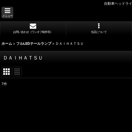
自動車ヘッドライ
メニュー
お問い合わせ（ワンオフ制作等）
当店について
ホーム
>
フルLEDテールランプ
>
ＤＡＩＨＡＴＳＵ
ＤＡＩＨＡＴＳＵ
7
件
表示数
:
並び順
: