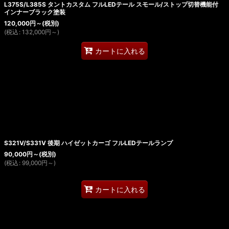
L375S/L385S タントカスタム フルLEDテール スモール/ストップ切替機能付
インナーブラック塗装
120,000
円
～
(税別)
(
税込
:
132,000
円
～
)
カートに入れる
S321V/S331V 後期 ハイゼットカーゴ フルLEDテールランプ
90,000
円
～
(税別)
(
税込
:
99,000
円
～
)
カートに入れる