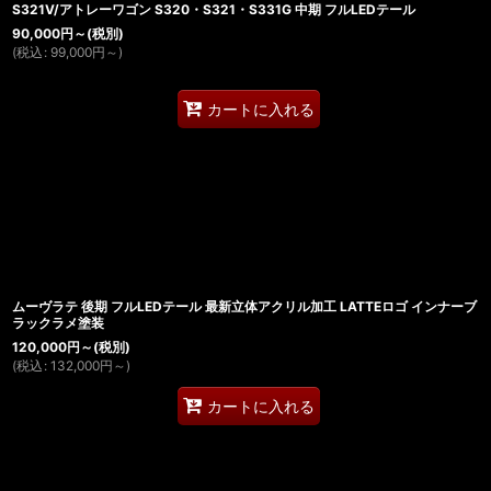
S321V/アトレーワゴン S320・S321・S331G 中期 フルLEDテール
90,000
円
～
(税別)
(
税込
:
99,000
円
～
)
カートに入れる
ムーヴラテ 後期 フルLEDテール 最新立体アクリル加工 LATTEロゴ インナーブ
ラックラメ塗装
120,000
円
～
(税別)
(
税込
:
132,000
円
～
)
カートに入れる