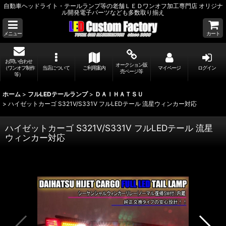
自動車ヘッドライト・テールランプ等の老舗ＬＥＤワンオフ加工専門店 オリジナ
ル開発電子パーツなども多数取り揃え
メニュー
カート
お問い合わせ
オークション販
（ワンオフ制作
当店について
ご利用案内
マイページ
ログイン
売ページ等
等）
ホーム
>
フルLEDテールランプ
>
ＤＡＩＨＡＴＳＵ
>
ハイゼットカーゴ S321V/S331V フルLEDテール 流星ウィンカー対応
ハイゼットカーゴ S321V/S331V フルLEDテール 流星
ウィンカー対応