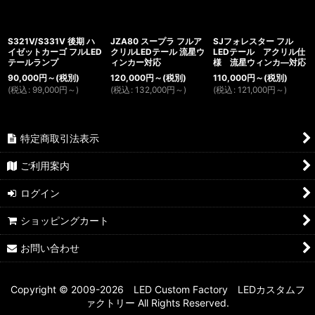
S321V/S331V 後期 ハ
JZA80 スープラ フルア
SJフォレスター フル
イゼットカーゴ フルLED
クリルLEDテール 流星ウ
LEDテール アクリル仕
テールランプ
ィンカー対応
様 流星ウィンカ―対応
90,000
円
～
(税別)
120,000
円
～
(税別)
110,000
円
～
(税別)
(
税込
:
99,000
円
～
)
(
税込
:
132,000
円
～
)
(
税込
:
121,000
円
～
)
特定商取引法表示
ご利用案内
ログイン
ショッピングカート
お問い合わせ
Copyright © 2009-2026 LED Custom Factory LEDカスタムフ
ァクトリー All Rights Reserved.