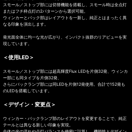
スモール／ストップ部には切替機能を搭載し、スモール時は全点灯
またはフチ枠点灯の2パターンから選択可能。
ウィンカーとバック部はレイアウトを一新し、純正とはまったく異
なる印象を演出します。
発光面全体に均一な光が広がり、インパクト抜群のリアビューを実
現しています。
＜使用LED＞
スモール／ストップ部には超高輝度Flux LEDを片側32発、ウィンカ
ー部にも同タイプを片側32発、
さらにバックランプ部には同LEDを片側12発使用。合計で152発も
のLEDを搭載しています。
＜デザイン・変更点＞
ウィンカー・バックランプ部のレイアウトを変更することで、純正
テールとは異なる新しい印象を実現。
全体の光の流れや点灯バランスを緻密に計算し、機能性とデザイン