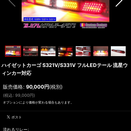
ハイゼットカーゴ S321V/S331V フルLEDテール 流星ウ
ィンカー対応
販売価格
:
90,000
円
(税別)
(
税込
:
99,000
円
)
オプションにより価格が変わる場合もあります。
流れるリレー
: