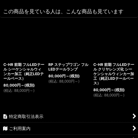
この商品を見ている人は、こんな商品も見ています
C-HR 前期 フルLEDテー
RP ステップワゴン フル
C-HR 前期 フルLEDテー
ル シーケンシャルウィ
LEDテールランプ
ル クリヤレンズ化 シー
ンカー加工（純正LEDテ
ケンシャルウィンカー加
80,000
円
～
(税別)
ールベース）
工（純正LEDテールベー
(
税込
:
88,000
円
～
)
ス）
80,000
円
～
(税別)
80,000
円
～
(税別)
(
税込
:
88,000
円
～
)
(
税込
:
88,000
円
～
)
特定商取引法表示
ご利用案内