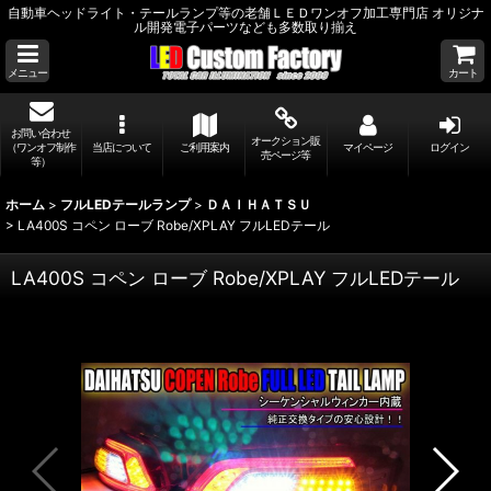
自動車ヘッドライト・テールランプ等の老舗ＬＥＤワンオフ加工専門店 オリジナ
ル開発電子パーツなども多数取り揃え
メニュー
カート
お問い合わせ
オークション販
（ワンオフ制作
当店について
ご利用案内
マイページ
ログイン
売ページ等
等）
ホーム
>
フルLEDテールランプ
>
ＤＡＩＨＡＴＳＵ
>
LA400S コペン ローブ Robe/XPLAY フルLEDテール
LA400S コペン ローブ Robe/XPLAY フルLEDテール