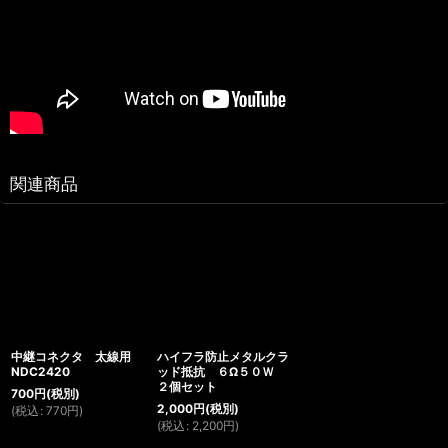
関連商品
中継コネクタ 太線用
ハイフラ防止メタルクラ
NDC2420
ッド抵抗 ６Ω５０Ｗ
２個セット
700
円
(税別)
2,000
円
(税別)
(
税込
:
770
円
)
(
税込
:
2,200
円
)