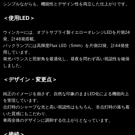
シンプルながらも、機能性とデザイン性を両立した仕上がりです。
＜使用LED＞
ウィンカーには、オプトサプライ製イエローオレンジLEDを片側24
発、計48発搭載。
バックランプには高輝度Flux LED（5mm）を片側22発、計44発使
用しています。
発光バランスと照射角を最適化し、昼夜を問わず高い視認性を確保
しました。
＜デザイン・変更点＞
純正のイメージを崩さず、自然な印象のままLED化による機能向上
を実現しています。
点灯時のシャープな光と高い視認性はもちろん、非点灯時の落ち着
いた質感にもこだわり、
車両全体のデザインに調和する仕上がりとなっています。
＜接続＞