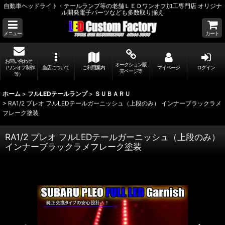
自動車ヘッドライト・テールランプ等の老舗ＬＥＤワンオフ加工専門店 オリジナ
ル開発電子パーツなども多数取り揃え
メニュー
カート
お問い合わせ
オークション販
（ワンオフ制作
当店について
ご利用案内
マイページ
ログイン
売ページ等
等）
ホーム
>
フルLEDテールランプ
>
ＳＵＢＡＲＵ
>
RA1/2 プレオ フルLEDテールガーニッシュ（上段のみ） インナーブラックラメ
フレーク塗装
RA1/2 プレオ フルLEDテールガーニッシュ（上段のみ）
インナーブラックラメフレーク塗装