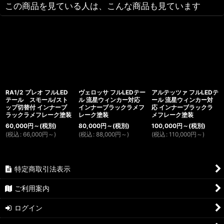
この商品を見ている人は、こんな商品も見ています
RA1/2 プレオ フルLED
ヴェロッサ フルLEDテー
アルテッツァ フルLEDテ
テール スモール/スト
ル 流星ウィンカー対応
ール 流星ウィンカー対
ップ切替付 インナーブ
インナーブラックラメフ
応 インナーブラックラ
ラックラメフレーク塗装
レーク塗装
メフレーク塗装
60,000
円
～
(税別)
80,000
円
～
(税別)
100,000
円
～
(税別)
(
税込
:
66,000
円
～
)
(
税込
:
88,000
円
～
)
(
税込
:
110,000
円
～
)
特定商取引法表示
ご利用案内
ログイン