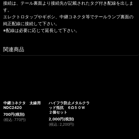
接続は、テール裏面より接続先が記載されたタグ付き配線を出しま
す。
エレクトロタップやギボシ、中継コネクタ等でテールランプ裏面の
純正配線に接続して下さい。
※配線は必要に応じて延長して下さい。
関連商品
中継コネクタ 太線用
ハイフラ防止メタルクラ
NDC2420
ッド抵抗 ６Ω５０Ｗ
２個セット
700
円
(税別)
2,000
円
(税別)
(
税込
:
770
円
)
(
税込
:
2,200
円
)