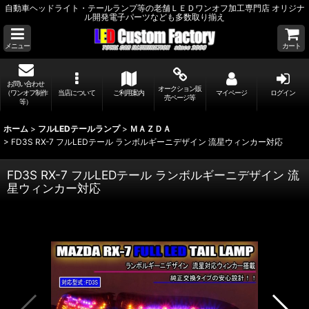
自動車ヘッドライト・テールランプ等の老舗ＬＥＤワンオフ加工専門店 オリジナ
ル開発電子パーツなども多数取り揃え
メニュー
カート
お問い合わせ
オークション販
（ワンオフ制作
当店について
ご利用案内
マイページ
ログイン
売ページ等
等）
ホーム
>
フルLEDテールランプ
>
ＭＡＺＤＡ
>
FD3S RX-7 フルLEDテール ランボルギーニデザイン 流星ウィンカー対応
FD3S RX-7 フルLEDテール ランボルギーニデザイン 流
星ウィンカー対応