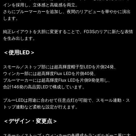
インを採用し、立体感と高級感を両立。
さらにブルーマーカーを追加し、夜間のリアビューを華やかに演出
します。
純正レイアウトを大胆に変更することで、FD3Sのリアに新たな表情
を生み出します。
＜使用LED＞
スモール／ストップ部には超高輝度帽子型LEDを片側24発、
ウィンカー部には超高輝度Flux LEDを片側40発、
ブルーマーカーには超高輝度Flux LEDを片側9発使用し、
合計146発の高品質LEDで構成しています。
ブルーLEDは用途に合わせて任意点灯が可能で、スモール連動・ス
トップ連動など柔軟な設定が行えます。
＜デザイン・変更点＞
スモール／ストップ・ウィンカーの各構成をランボルギーニ風に大