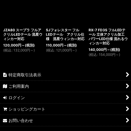
JZA80 スープラ フルア
SJフォレスター フル
RX-7 FD3S フルLEDテ
クリルLEDテール 流星ウ
LEDテール アクリル仕
ール 立体アクリル加工
ィンカー対応
様 流星ウィンカ―対応
パワーLED仕様 流れるウ
ィンカー対応
120,000
円
～
(税別)
110,000
円
～
(税別)
140,000
円
～
(税別)
(
税込
:
132,000
円
～
)
(
税込
:
121,000
円
～
)
(
税込
:
154,000
円
～
)
特定商取引法表示
ご利用案内
ログイン
ショッピングカート
お問い合わせ