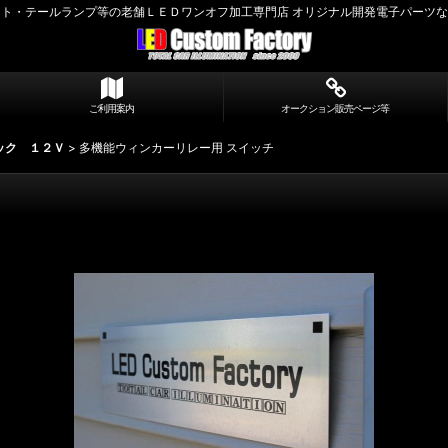
ト・テールランプ等の老舗ＬＥＤワンオフ加工専門店 オリジナル開発電子パーツ
ご利用案内
オークション販売ページ等
ック １２Ｖ
>
多機能ウィンカーリレー用 スイッチ