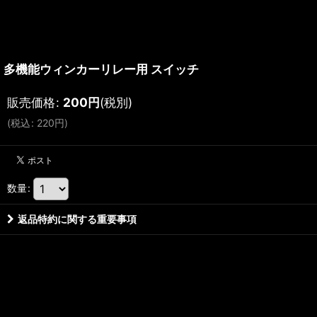
多機能ウィンカーリレー用 スイッチ
販売価格
:
200
円
(税別)
(
税込
:
220
円
)
数量
:
返品特約に関する重要事項