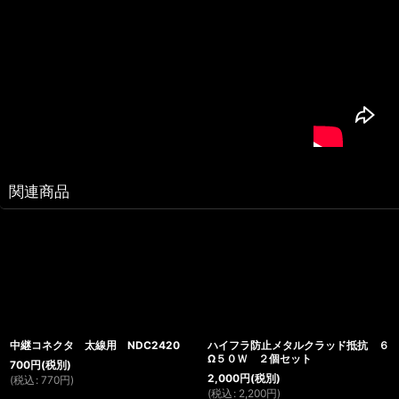
関連商品
中継コネクタ 太線用 NDC2420
ハイフラ防止メタルクラッド抵抗 ６
Ω５０Ｗ ２個セット
700
円
(税別)
2,000
円
(税別)
(
税込
:
770
円
)
(
税込
:
2,200
円
)