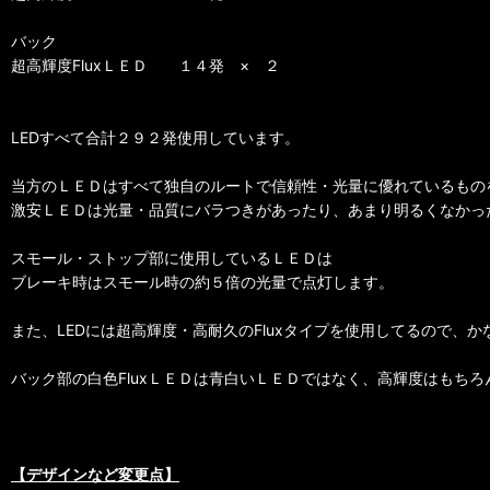
バック
超高輝度FluxＬＥＤ １４発 × ２
LEDすべて合計２９２発使用しています。
当方のＬＥＤはすべて独自のルートで信頼性・光量に優れているもの
激安ＬＥＤは光量・品質にバラつきがあったり、あまり明るくなかっ
スモール・ストップ部に使用しているＬＥＤは
ブレーキ時はスモール時の約５倍の光量で点灯します。
また、LEDには超高輝度・高耐久のFluxタイプを使用してるので
バック部の白色FluxＬＥＤは青白いＬＥＤではなく、高輝度はもち
【デザインなど変更点】