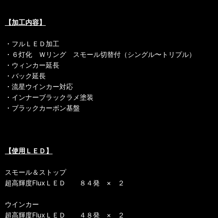
【加工内容】
・フルＬＥＤ加工
・６灯化 Ｗリング スモール切替付（シングル〜トリプル）
・ウィンカー延長
・バック延長
・流星ウインカー対応
・インナーブラックラメ塗装
・ブラックカーボン基盤
【使用ＬＥＤ】
スモール＆ストップ
超高輝度FluxＬＥＤ ８４発 × ２
ウインカー
超高輝度FluxＬＥＤ ４８発 × ２