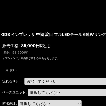
GDB インプレッサ 中期 涙目 フルLEDテール 6連W
販売価格
:
85,000
円
(税別)
(
税込
:
93,500
円
)
オプションにより価格が変わる場合もあります。
流れるリレー
:
ベースユニット
:
防水保証
: