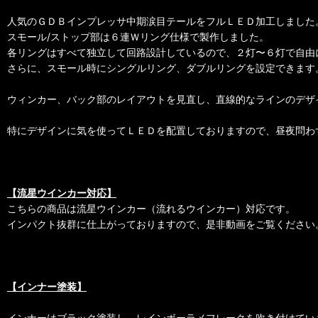
人気のＧＤＢインプレッサ中期涙目テールをフルＬＥＤ加工しました
スモール/ストップ部は６連Ｗリング仕様で製作しました。
各リングはすべて独立して回路設計しているので、２灯〜６灯で自由
さらに、スモール時にシングルリング、ダブルリングを設定できます
ウィンカー、バック部のレイアウトを見直し、直線的なラインのデザ
特にデザインに気を使ってＬＥＤを配置しておりますので、昼夜問わ
【流星ウインカー対応】
こちらの商品は流星ウインカー（流れるウインカー）対応です。
インパクト抜群に仕上がっておりますので、是非動画をご覧ください
【インナー塗装】
インナーはブラック塗装し、レインボーラメフレークを吹き付けてい