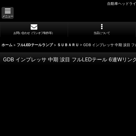
自動車ヘッドライ
メニュー
お問い合わせ（ワンオフ制作等）
当店について
ホーム
>
フルLEDテールランプ
>
ＳＵＢＡＲＵ
>
GDB インプレッサ 中期 涙目
GDB インプレッサ 中期 涙目 フルLEDテール 6連W