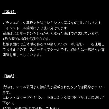
【基板】
ガラスエポキシ基板またはフレキシブル基板を使用しております。
（インストール箇所により使い分けてます）
回路は安全マージンをしっかりと取った設計で作成しています。
※約３時間の試験点灯済みです。
基板表面には立体感のある３Ｍ製リアルカーボン調シートを使用し
ておりますので、スポーティでクールです。純正とは一味違った雰
囲気を醸し出しています。
【接続】
接続は、テール裏面より接続先が記載されたタグ付き配線が出てい
ます。
エレクトロタップやギボシ、中継コネクタ等で純正配線に接続して
下さい。
※配線は必要に応じて延長して下さい。