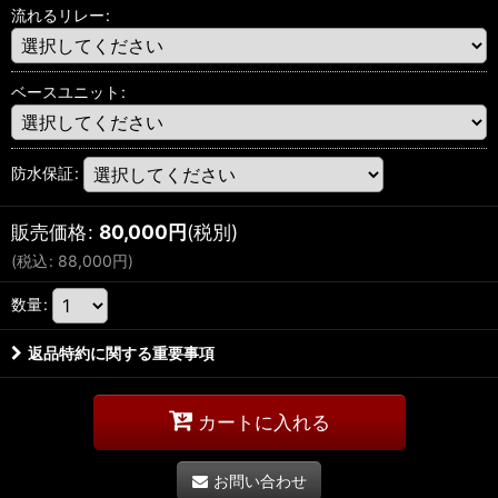
流れるリレー
:
ベースユニット
:
防水保証
:
販売価格
:
80,000
円
(税別)
(
税込
:
88,000
円
)
数量
:
返品特約に関する重要事項
カートに入れる
お問い合わせ