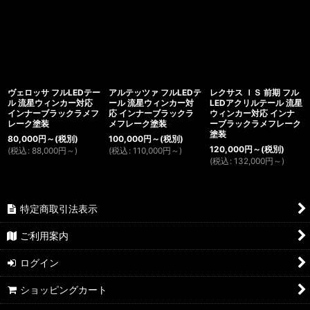
ヴェロッサ フルLEDテー
アルテッツァ フルLEDテ
レクサス ＩＳ 前期 フル
ル 流星ウィンカー対応
ール 流星ウィンカー対
LEDアクリルテール 流星
インナーブラックラメフ
応 インナーブラックラ
ウィンカー対応 インナ
レーク塗装
メフレーク塗装
ーブラックラメフレーク
塗装
80,000
円
～
(税別)
100,000
円
～
(税別)
120,000
円
～
(税別)
(
税込
:
88,000
円
～
)
(
税込
:
110,000
円
～
)
(
税込
:
132,000
円
～
)
特定商取引法表示
ご利用案内
ログイン
ショッピングカート