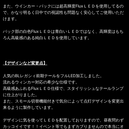
また、ウインカー・バックには超高輝度FluxＬＥＤを使用してるの
で、かなり明るく日中での視認性も問題なく安心してご使用いただ
けます。
バック部の白色FluxＬＥＤは青白いＬＥＤではなく、高輝度はもち
ろん高級感のある純白ＬＥＤを使用しています。
【デザインなど変更点】
人気のBLレガシィ前期テールをフルLED加工しました。
流れるウィンカー対応の希少な仕様です。
高級感あふれるFluxＬＥＤ仕様で、スタイリッシュなテールランプ
に仕上がりました。
また、スモール切替機能付きで気分によって点灯デザインを変更出
来るように製作しています。
デザインに気を使ってＬＥＤを配置しておりますので、昼夜問わず
カッコイイです！！イベント等でもまずカブりませんので本当にオ