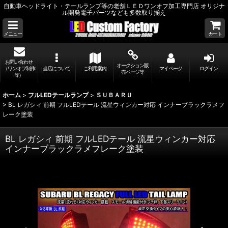
自動車ヘッドライト・テールランプ等の老舗ＬＥＤワンオフ加工専門店 オリジナ
ル開発電子パーツなども多数取り揃え
メニュー
カート
お問い合わせ
オークション販
（ワンオフ制作
当店について
ご利用案内
マイページ
ログイン
売ページ等
等）
ホーム
>
フルLEDテールランプ
>
ＳＵＢＡＲＵ
>
BL レガシィ 前期 フルLEDテール 流星ウィンカー対応 インナーブラックラメフ
レーク塗装
BL レガシィ 前期 フルLEDテール 流星ウィンカー対応
インナーブラックラメフレーク塗装