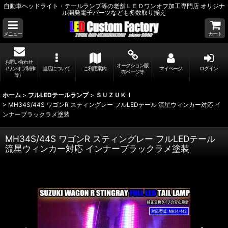
自動車ヘッドライト・テールランプ等の老舗ＬＥＤワンオフ加工専門店 オリジナ
ル開発電子パーツなども多数取り揃え
メニュー
カート
お問い合わせ
オークション販
（ワンオフ制作
当店について
ご利用案内
マイページ
ログイン
売ページ等
等）
ホーム
>
フルLEDテールランプ
>
ＳＵＺＵＫＩ
>
MH34S/44S ワゴンR スティングレー フルLEDテール 流星ウィンカー対応 イ
ンナーブラックラメ塗装
MH34S/44S ワゴンR スティングレー フルLEDテール
流星ウィンカー対応 インナーブラックラメ塗装