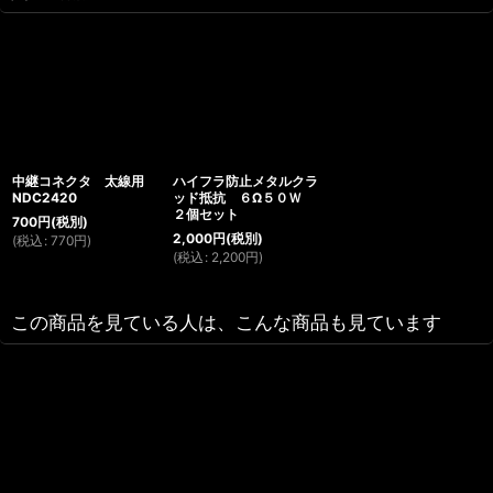
中継コネクタ 太線用
ハイフラ防止メタルクラ
NDC2420
ッド抵抗 ６Ω５０Ｗ
２個セット
700
円
(税別)
2,000
円
(税別)
(
税込
:
770
円
)
(
税込
:
2,200
円
)
この商品を見ている人は、こんな商品も見ています