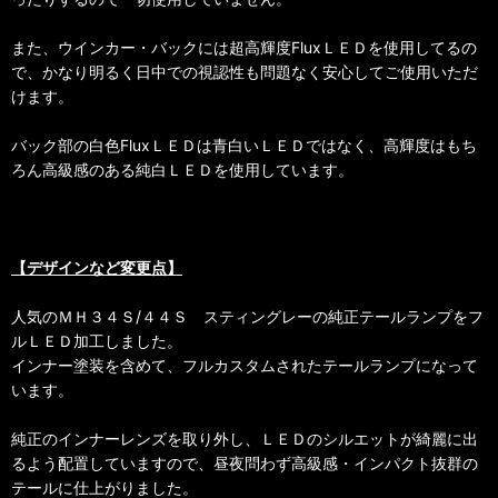
また、ウインカー・バックには超高輝度FluxＬＥＤを使用してるの
で、かなり明るく日中での視認性も問題なく安心してご使用いただ
けます。
バック部の白色FluxＬＥＤは青白いＬＥＤではなく、高輝度はもち
ろん高級感のある純白ＬＥＤを使用しています。
【デザインなど変更点】
人気のＭＨ３４Ｓ/４４Ｓ スティングレーの純正テールランプをフ
ルＬＥＤ加工しました。
インナー塗装を含めて、フルカスタムされたテールランプになって
います。
純正のインナーレンズを取り外し、ＬＥＤのシルエットが綺麗に出
るよう配置していますので、昼夜問わず高級感・インパクト抜群の
テールに仕上がりました。