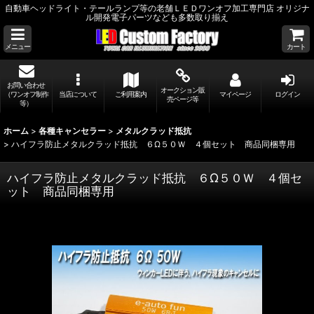
自動車ヘッドライト・テールランプ等の老舗ＬＥＤワンオフ加工専門店 オリジナ
ル開発電子パーツなども多数取り揃え
メニュー
カート
お問い合わせ
オークション販
（ワンオフ制作
当店について
ご利用案内
マイページ
ログイン
売ページ等
等）
ホーム
>
各種キャンセラー
>
メタルクラッド抵抗
>
ハイフラ防止メタルクラッド抵抗 ６Ω５０Ｗ ４個セット 商品同梱専用
ハイフラ防止メタルクラッド抵抗 ６Ω５０Ｗ ４個セ
ット 商品同梱専用