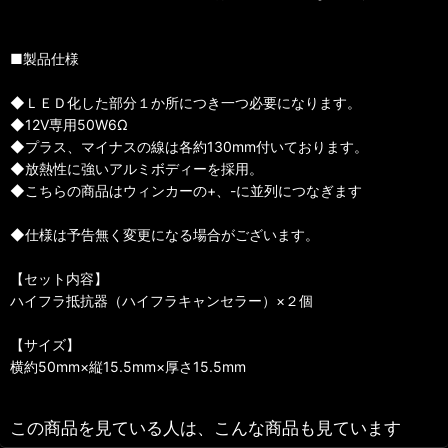
■製品仕様
◆ＬＥＤ化した部分１か所につき一つ必要になります。
◆12V専用50W6Ω
◆プラス、マイナスの線は各約130mm付いております。
◆放熱性に強いアルミボディーを採用。
◆こちらの商品はウィンカーの+、-に並列につなぎます
◆仕様は予告無く変更になる場合がございます。
【セット内容】
ハイフラ抵抗器（ハイフラキャンセラー）×２個
【サイズ】
横約50mm×縦15.5mm×厚さ15.5mm
この商品を見ている人は、こんな商品も見ています