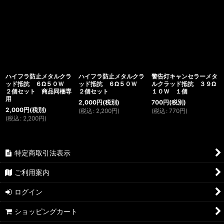
ハイフラ防止メタルクラ
ハイフラ防止メタルクラ
警告灯キャンセラーメタ
ッド抵抗 ６Ω５０Ｗ
ッド抵抗 ６Ω５０Ｗ
ルクラッド抵抗 ３９Ω
２個セット 商品同梱専
２個セット
１０Ｗ １個
用
2,000
円
(税別)
700
円
(税別)
2,000
円
(税別)
(
税込
:
2,200
円
)
(
税込
:
770
円
)
(
税込
:
2,200
円
)
特定商取引法表示
ご利用案内
ログイン
ショッピングカート