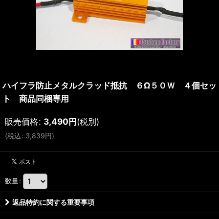
ハイフラ防止メタルクラッド抵抗 ６Ω５０Ｗ ４個セッ
ト 商品同梱専用
販売価格
:
3,490
円
(税別)
(
税込
:
3,839
円
)
数量
:
返品特約に関する重要事項