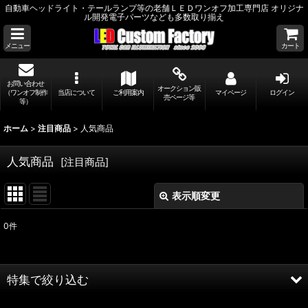
自動車ヘッドライト・テールランプ等の老舗ＬＥＤワンオフ加工専門店 オリジナ
ル開発電子パーツなども多数取り揃え
メニュー
カート
お問い合わせ
オークション販
（ワンオフ制作
当店について
ご利用案内
マイページ
ログイン
売ページ等
等）
ホーム
>
注目商品
>
人気商品
人気商品
[
注目商品
]
表示順変更
閉じる
0
件
表示数
:
並び順
:
特集で絞り込む