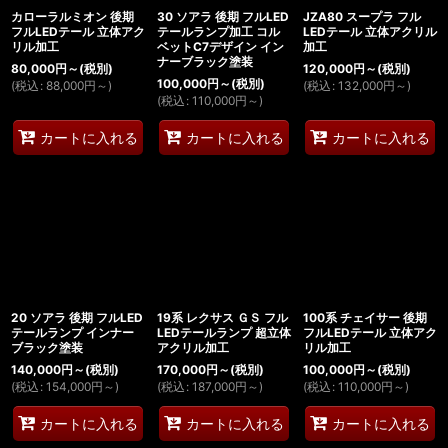
カローラルミオン 後期
30 ソアラ 後期 フルLED
JZA80 スープラ フル
フルLEDテール 立体アク
テールランプ加工 コル
LEDテール 立体アクリル
リル加工
ベットC7デザイン イン
加工
ナーブラック塗装
80,000
円
～
(税別)
120,000
円
～
(税別)
100,000
円
～
(税別)
(
税込
:
88,000
円
～
)
(
税込
:
132,000
円
～
)
(
税込
:
110,000
円
～
)
カートに入れる
カートに入れる
カートに入れる
20 ソアラ 後期 フルLED
19系 レクサス ＧＳ フル
100系 チェイサー 後期
テールランプ インナー
LEDテールランプ 超立体
フルLEDテール 立体アク
ブラック塗装
アクリル加工
リル加工
140,000
円
～
(税別)
170,000
円
～
(税別)
100,000
円
～
(税別)
(
税込
:
154,000
円
～
)
(
税込
:
187,000
円
～
)
(
税込
:
110,000
円
～
)
カートに入れる
カートに入れる
カートに入れる