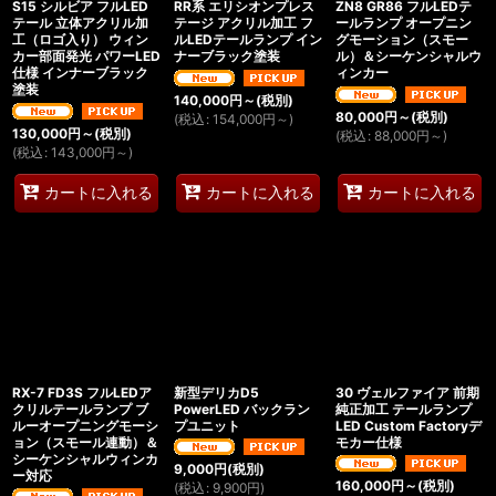
S15 シルビア フルLED
RR系 エリシオンプレス
ZN8 GR86 フルLEDテ
テール 立体アクリル加
テージ アクリル加工 フ
ールランプ オープニン
工（ロゴ入り） ウィン
ルLEDテールランプ イン
グモーション（スモー
カー部面発光 パワーLED
ナーブラック塗装
ル）＆シーケンシャルウ
仕様 インナーブラック
ィンカー
塗装
140,000
円
～
(税別)
80,000
円
～
(税別)
(
税込
:
154,000
円
～
)
130,000
円
～
(税別)
(
税込
:
88,000
円
～
)
(
税込
:
143,000
円
～
)
カートに入れる
カートに入れる
カートに入れる
RX-7 FD3S フルLEDア
新型デリカD5
30 ヴェルファイア 前期
クリルテールランプ ブ
PowerLED バックラン
純正加工 テールランプ
ルーオープニングモーシ
プユニット
LED Custom Factoryデ
ョン（スモール連動）＆
モカー仕様
シーケンシャルウィンカ
9,000
円
(税別)
ー対応
160,000
円
～
(税別)
(
税込
:
9,900
円
)