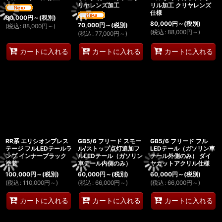
リヤレンズ加工
リル加工 クリヤレンズ
仕様
80,000
円
～
(税別)
80,000
円
～
(税別)
70,000
円
～
(税別)
(
税込
:
88,000
円
～
)
(
税込
:
88,000
円
～
)
(
税込
:
77,000
円
～
)
カートに入れる
カートに入れる
カートに入れる
RR系 エリシオンプレス
GB5/6 フリード スモー
GB5/6 フリード フル
テージ フルLEDテールラ
ル/ストップ点灯追加フ
LEDテール（ガソリン車
ンプ インナーブラック
ルLEDテール（ガソリン
テール外側のみ） ダイ
塗装
車テール内側のみ）
ヤカットアクリル仕様
100,000
円
～
(税別)
60,000
円
～
(税別)
60,000
円
～
(税別)
(
税込
:
110,000
円
～
)
(
税込
:
66,000
円
～
)
(
税込
:
66,000
円
～
)
カートに入れる
カートに入れる
カートに入れる