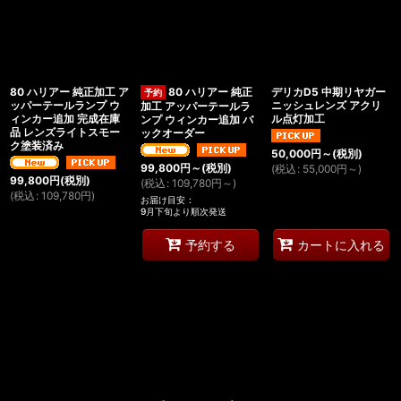
絞り込む
80 ハリアー 純正加工 ア
80 ハリアー 純正
デリカD5 中期リヤガー
ッパーテールランプ ウ
ニッシュレンズ アクリ
加工 アッパーテールラ
ィンカー追加 完成在庫
ル点灯加工
ンプ ウィンカー追加 バ
品 レンズライトスモー
ックオーダー
ク塗装済み
50,000
円
～
(税別)
99,800
円
～
(税別)
(
税込
:
55,000
円
～
)
99,800
円
(税別)
(
税込
:
109,780
円
～
)
(
税込
:
109,780
円
)
お届け目安
:
9月下旬より順次発送
予約する
カートに入れる