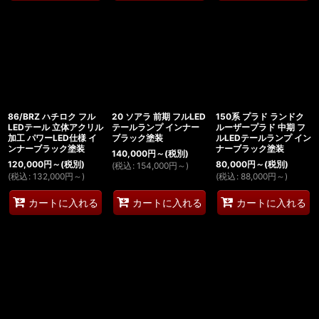
86/BRZ ハチロク フル
20 ソアラ 前期 フルLED
150系 プラド ランドク
LEDテール 立体アクリル
テールランプ インナー
ルーザープラド 中期 フ
加工 パワーLED仕様 イ
ブラック塗装
ルLEDテールランプ イン
ンナーブラック塗装
ナーブラック塗装
140,000
円
～
(税別)
120,000
円
～
(税別)
80,000
円
～
(税別)
(
税込
:
154,000
円
～
)
(
税込
:
132,000
円
～
)
(
税込
:
88,000
円
～
)
カートに入れる
カートに入れる
カートに入れる