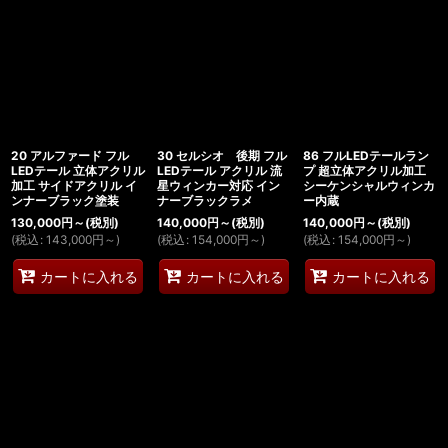
20 アルファード フル
30 セルシオ 後期 フル
86 フルLEDテールラン
LEDテール 立体アクリル
LEDテール アクリル 流
プ 超立体アクリル加工
加工 サイドアクリル イ
星ウィンカー対応 イン
シーケンシャルウィンカ
ンナーブラック塗装
ナーブラックラメ
ー内蔵
130,000
円
～
(税別)
140,000
円
～
(税別)
140,000
円
～
(税別)
(
税込
:
143,000
円
～
)
(
税込
:
154,000
円
～
)
(
税込
:
154,000
円
～
)
カートに入れる
カートに入れる
カートに入れる