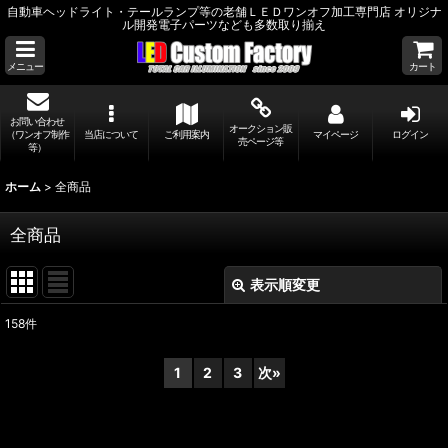
自動車ヘッドライト・テールランプ等の老舗ＬＥＤワンオフ加工専門店 オリジナ
ル開発電子パーツなども多数取り揃え
メニュー
カート
お問い合わせ
オークション販
（ワンオフ制作
当店について
ご利用案内
マイページ
ログイン
売ページ等
等）
ホーム
>
全商品
全商品
表示順変更
閉じる
158
件
表示数
:
1
2
3
次
»
並び順
: