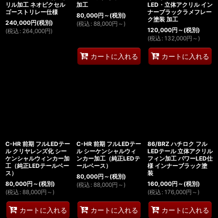
リル加工 ネオピクセル
加工
LED・立体アクリル イン
ゴーストリレー仕様
ナーブラックラメフレー
80,000
円
～
(税別)
ク塗装 加工
240,000
円
(税別)
(
税込
:
88,000
円
～
)
120,000
円
～
(税別)
(
税込
:
264,000
円
)
(
税込
:
132,000
円
～
)
カートに入れる
カートに入れる
C-HR 前期 フルLEDテー
C-HR 前期 フルLEDテー
86/BRZ ハチロク フル
ル クリヤレンズ化 シー
ル シーケンシャルウィ
LEDテール 立体アクリル
ケンシャルウィンカー加
ンカー加工（純正LEDテ
フィン加工 パワーLED仕
工（純正LEDテールベー
ールベース）
様 インナーブラック塗
ス）
装
80,000
円
～
(税別)
80,000
円
～
(税別)
160,000
円
～
(税別)
(
税込
:
88,000
円
～
)
(
税込
:
88,000
円
～
)
(
税込
:
176,000
円
～
)
カートに入れる
カートに入れる
カートに入れる