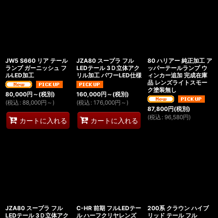
JW5 S660 リア テール
JZA80 スープラ フル
80 ハリアー 純正加工 ア
ランプ ガーニッシュ フ
LEDテール 3Ｄ立体アク
ッパーテールランプ ウ
ルLED加工
リル加工 パワーLED仕様
ィンカー追加 完成在庫
品 レンズライトスモー
ク塗装無し
80,000
円
～
(税別)
160,000
円
～
(税別)
(
税込
:
88,000
円
～
)
(
税込
:
176,000
円
～
)
87,800
円
(税別)
(
税込
:
96,580
円
)
カートに入れる
カートに入れる
JZA80 スープラ フル
C-HR 前期 フルLEDテー
200系 クラウン ハイブ
LEDテール 3Ｄ立体アク
ル ハーフクリヤレンズ
リッド テール フル