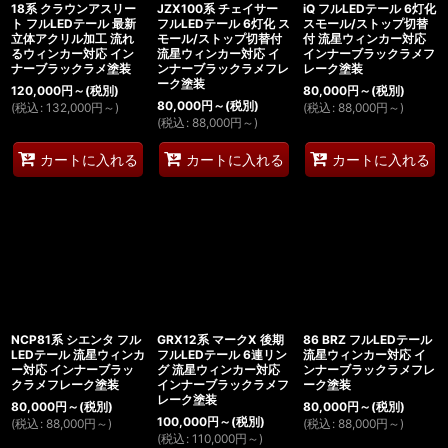
18系 クラウンアスリー
JZX100系 チェイサー
iQ フルLEDテール 6灯化
ト フルLEDテール 最新
フルLEDテール 6灯化 ス
スモール/ストップ切替
立体アクリル加工 流れ
モール/ストップ切替付
付 流星ウィンカー対応
るウィンカー対応 イン
流星ウィンカー対応 イ
インナーブラックラメフ
ナーブラックラメ塗装
ンナーブラックラメフレ
レーク塗装
ーク塗装
120,000
円
～
(税別)
80,000
円
～
(税別)
80,000
円
～
(税別)
(
税込
:
132,000
円
～
)
(
税込
:
88,000
円
～
)
(
税込
:
88,000
円
～
)
カートに入れる
カートに入れる
カートに入れる
NCP81系 シエンタ フル
GRX12系 マークX 後期
86 BRZ フルLEDテール
LEDテール 流星ウィンカ
フルLEDテール 6連リン
流星ウィンカー対応 イ
ー対応 インナーブラッ
グ 流星ウィンカー対応
ンナーブラックラメフレ
クラメフレーク塗装
インナーブラックラメフ
ーク塗装
レーク塗装
80,000
円
～
(税別)
80,000
円
～
(税別)
100,000
円
～
(税別)
(
税込
:
88,000
円
～
)
(
税込
:
88,000
円
～
)
(
税込
:
110,000
円
～
)