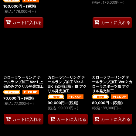
(
税込
:
176,000
円
～
)
160,000
円
～
(税別)
(
税込
:
176,000
円
～
)
カートに入れる
カートに入れる
カローラツーリング テ
カローラツーリング テ
カローラツーリング テ
ールランプ加工 Ver.1 上
ールランプ加工 Ver.3
ールランプ加工 Ver.2 カ
部のみアクリル発光加工
UK（欧州仕様）風 アク
ローラスポーツ風 アク
リル発光加工
リル発光加工
70,000
円
～
(税別)
90,000
円
～
(税別)
80,000
円
～
(税別)
(
税込
:
77,000
円
～
)
(
税込
:
99,000
円
～
)
(
税込
:
88,000
円
～
)
カートに入れる
カートに入れる
カートに入れる