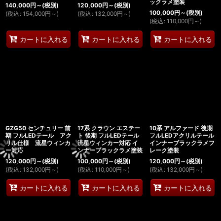
ックラメ塗装
140,000
円
～
(税別)
120,000
円
～
(税別)
100,000
円
～
(税別)
(
税込
:
154,000
円
～
)
(
税込
:
132,000
円
～
)
(
税込
:
110,000
円
～
)
カートに入れる
カートに入れる
カートに入れる
GZG50 センチュリー 前
17系 クラウン エステー
10系 アルファード 後期
期 フルLEDテール アク
ト 後期 フルLEDテール
フルLEDアクリルテール
リル仕様 流星ウィンカ
流星ウィンカー対応 イ
インナーブラックラメフ
ー対応
ンナーブラックラメ塗装
レーク塗装
120,000
円
～
(税別)
100,000
円
～
(税別)
120,000
円
～
(税別)
(
税込
:
132,000
円
～
)
(
税込
:
110,000
円
～
)
(
税込
:
132,000
円
～
)
カートに入れる
カートに入れる
カートに入れる