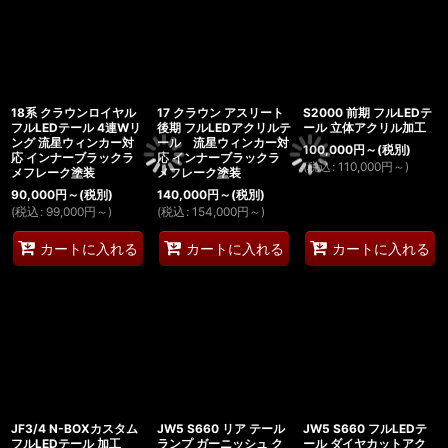
18系 クラウンロイヤル
17 クラウン アスリート
S2000 前期 フルLEDテ
フルLEDテール 4連Wリ
後期 フルLEDアクリルテ
ール 立体アクリル加工
ング 流星ウィンカー対
ール 流星ウィンカー対
100,000
円
～
(税別)
応 インナーブラックラ
応 インナーブラックラ
(
税込
:
110,000
円
～
)
メフレーク塗装
メフレーク塗装
90,000
円
～
(税別)
140,000
円
～
(税別)
(
税込
:
99,000
円
～
)
(
税込
:
154,000
円
～
)
カートに入れる
カートに入れる
カートに入れる
JF3/4 N-BOXカスタム
JW5 S660 リア テール
JW5 S660 フルLEDテ
フルLEDテール 加工
ランプ ガーニッシュ ク
ール ダイヤカットアク