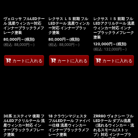
ヴェロッサ フルLEDテー
レクサス ＬＳ 前期 フル
レクサス ＩＳ 前期 フル
ル 流星ウィンカー対応
LEDテール 流星ウィンカ
LEDアクリルテール 流星
インナーブラックラメフ
ー対応 インナーブラッ
ウィンカー対応 インナ
レーク塗装
ク塗装
ーブラックラメフレーク
塗装
80,000
円
～
(税別)
80,000
円
～
(税別)
120,000
円
～
(税別)
(
税込
:
88,000
円
～
)
(
税込
:
88,000
円
～
)
(
税込
:
132,000
円
～
)
カートに入れる
カートに入れる
カートに入れる
30系 エスティマ 後期 フ
18 クラウンマジェスタ
ZRR80 ヴォクシー フル
ルLEDアクリルテール 流
フルLEDテール ファイバ
LEDテール ダブル流星
星ウィンカー対応 イン
ー仕様 流星ウィンカー
（流れるウィンカー・流
ナーブラックラメフレー
インナーブラックラメフ
れるスモール/ストッ
ク塗装
レーク塗装
プ）対応 インナーブラ