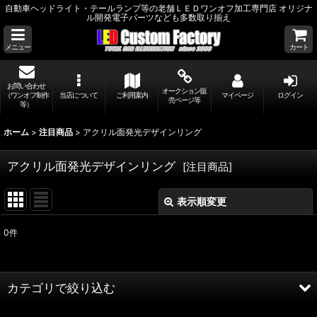
自動車ヘッドライト・テールランプ等の老舗ＬＥＤワンオフ加工専門店 オリジナ
ル開発電子パーツなども多数取り揃え
メニュー
カート
お問い合わせ
オークション販
（ワンオフ制作
当店について
ご利用案内
マイページ
ログイン
売ページ等
等）
ホーム
>
注目商品
>
アクリル面発光デザインリング
アクリル面発光デザインリング
[
注目商品
]
表示順変更
閉じる
0
件
サブカテゴリ
:
表示数
:
カテゴリで絞り込む