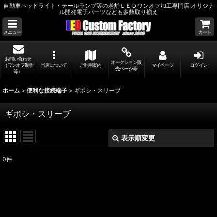
自動車ヘッドライト・テールランプ等の老舗ＬＥＤワンオフ加工専門店 オリジナ
ル開発電子パーツなども多数取り揃え
メニュー
カート
お問い合わせ
オークション販
（ワンオフ制作
当店について
ご利用案内
マイページ
ログイン
売ページ等
等）
ホーム
>
便利な接続端子
>
ギボシ・スリーブ
ギボシ・スリーブ
表示順変更
閉じる
0
件
表示数
:
並び順
: