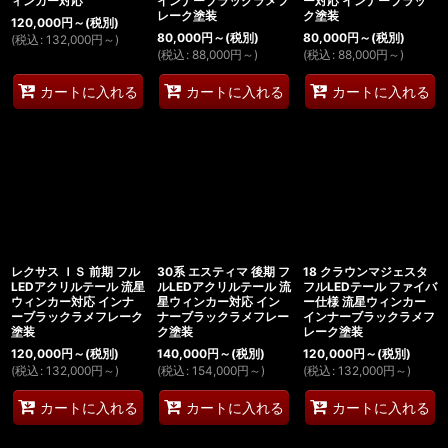
ィンカー対応
インナーブラックラメフ
ー対応 インナーブラッ
レーク塗装
ク塗装
120,000
円
～
(税別)
80,000
円
～
(税別)
80,000
円
～
(税別)
(
税込
:
132,000
円
～
)
(
税込
:
88,000
円
～
)
(
税込
:
88,000
円
～
)
カートに入れる
カートに入れる
カートに入れる
レクサス ＩＳ 前期 フル
30系 エスティマ 後期 フ
18 クラウンマジェスタ
LEDアクリルテール 流星
ルLEDアクリルテール 流
フルLEDテール ファイバ
ウィンカー対応 インナ
星ウィンカー対応 イン
ー仕様 流星ウィンカー
ーブラックラメフレーク
ナーブラックラメフレー
インナーブラックラメフ
塗装
ク塗装
レーク塗装
120,000
円
～
(税別)
140,000
円
～
(税別)
120,000
円
～
(税別)
(
税込
:
132,000
円
～
)
(
税込
:
154,000
円
～
)
(
税込
:
132,000
円
～
)
カートに入れる
カートに入れる
カートに入れる