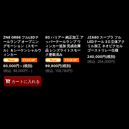
並び順
:
絞り込む
ZN8 GR86 フルLEDテ
80 ハリアー 純正加工 ア
JZA80 スープラ フル
ールランプ オープニン
ッパーテールランプ ウ
LEDテール 3Ｄ立体アク
グモーション（スモー
ィンカー追加 完成在庫
リル加工 ネオピクセル
ル）＆シーケンシャルウ
品 レンズライトスモー
ゴーストリレー仕様
ィンカー
ク塗装済み
240,000
円
(税別)
(
税込
:
264,000
円
)
80,000
円
～
(税別)
99,800
円
(税別)
(
税込
:
88,000
円
～
)
(
税込
:
109,780
円
)
カートに入れる