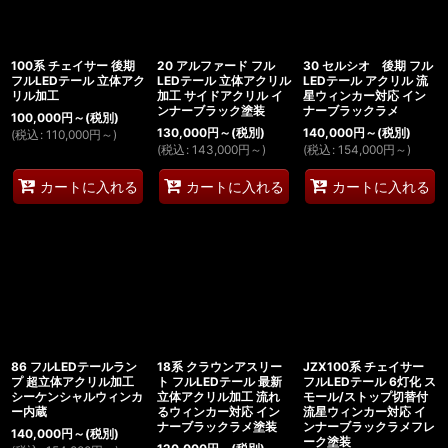
100系 チェイサー 後期
20 アルファード フル
30 セルシオ 後期 フル
フルLEDテール 立体アク
LEDテール 立体アクリル
LEDテール アクリル 流
リル加工
加工 サイドアクリル イ
星ウィンカー対応 イン
ンナーブラック塗装
ナーブラックラメ
100,000
円
～
(税別)
130,000
円
～
(税別)
140,000
円
～
(税別)
(
税込
:
110,000
円
～
)
(
税込
:
143,000
円
～
)
(
税込
:
154,000
円
～
)
カートに入れる
カートに入れる
カートに入れる
86 フルLEDテールラン
18系 クラウンアスリー
JZX100系 チェイサー
プ 超立体アクリル加工
ト フルLEDテール 最新
フルLEDテール 6灯化 ス
シーケンシャルウィンカ
立体アクリル加工 流れ
モール/ストップ切替付
ー内蔵
るウィンカー対応 イン
流星ウィンカー対応 イ
ナーブラックラメ塗装
ンナーブラックラメフレ
140,000
円
～
(税別)
ーク塗装