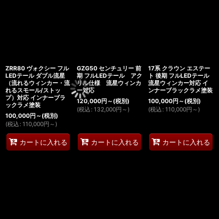
ZRR80 ヴォクシー フル
GZG50 センチュリー 前
17系 クラウン エステー
LEDテール ダブル流星
期 フルLEDテール アク
ト 後期 フルLEDテール
（流れるウィンカー・流
リル仕様 流星ウィンカ
流星ウィンカー対応 イ
れるスモール/ストッ
ー対応
ンナーブラックラメ塗装
プ）対応 インナーブラ
120,000
円
～
(税別)
100,000
円
～
(税別)
ックラメ塗装
(
税込
:
132,000
円
～
)
(
税込
:
110,000
円
～
)
100,000
円
～
(税別)
(
税込
:
110,000
円
～
)
カートに入れる
カートに入れる
カートに入れる