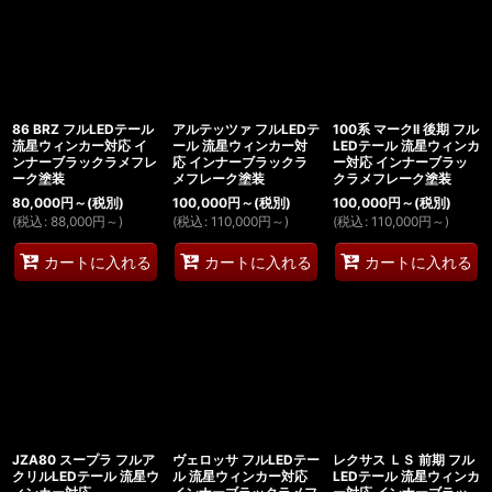
86 BRZ フルLEDテール
アルテッツァ フルLEDテ
100系 マークII 後期 フル
流星ウィンカー対応 イ
ール 流星ウィンカー対
LEDテール 流星ウィンカ
ンナーブラックラメフレ
応 インナーブラックラ
ー対応 インナーブラッ
ーク塗装
メフレーク塗装
クラメフレーク塗装
80,000
円
～
(税別)
100,000
円
～
(税別)
100,000
円
～
(税別)
(
税込
:
88,000
円
～
)
(
税込
:
110,000
円
～
)
(
税込
:
110,000
円
～
)
カートに入れる
カートに入れる
カートに入れる
JZA80 スープラ フルア
ヴェロッサ フルLEDテー
レクサス ＬＳ 前期 フル
クリルLEDテール 流星ウ
ル 流星ウィンカー対応
LEDテール 流星ウィンカ