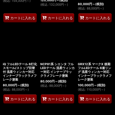
120,000
円
～
(税別)
(
税込
:
154,000
円
～
)
80,000
円
～
(税別)
(
税込
:
132,000
円
～
)
(
税込
:
88,000
円
～
)
カートに入れる
カートに入れる
カートに入れる
iQ フルLEDテール 6灯化
NCP81系 シエンタ フル
GRX12系 マークX 後期
スモール/ストップ切替
LEDテール 流星ウィンカ
フルLEDテール 6連リン
付 流星ウィンカー対応
ー対応 インナーブラッ
グ 流星ウィンカー対応
インナーブラックラメフ
クラメフレーク塗装
インナーブラックラメフ
レーク塗装
レーク塗装
80,000
円
～
(税別)
80,000
円
～
(税別)
100,000
円
～
(税別)
(
税込
:
88,000
円
～
)
(
税込
:
88,000
円
～
)
(
税込
:
110,000
円
～
)
カートに入れる
カートに入れる
カートに入れる