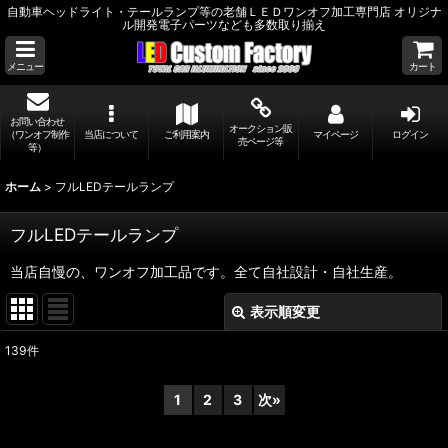
自動車ヘッドライト・テールランプ等の老舗ＬＥＤワンオフ加工専門店 オリジナ
ル開発電子パーツなども多数取り揃え
メニュー
カート
お問い合わせ
オークション販
（ワンオフ制作
当店について
ご利用案内
マイページ
ログイン
売ページ等
等）
ホーム
>
フルLEDテールランプ
フルLEDテールランプ
当店自慢の、ワンオフ加工品です。全て自社設計・自社生産。
表示順変更
閉じる
139
件
サブカテゴリ
:
1
2
3
次
»
表示数
: