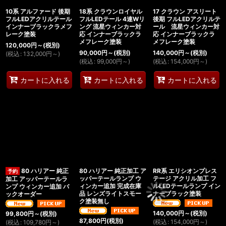
10系 アルファード 後期
18系 クラウンロイヤル
17 クラウン アスリート
フルLEDアクリルテール
フルLEDテール 4連Wリ
後期 フルLEDアクリルテ
インナーブラックラメフ
ング 流星ウィンカー対
ール 流星ウィンカー対
レーク塗装
応 インナーブラックラ
応 インナーブラックラ
メフレーク塗装
メフレーク塗装
120,000
円
～
(税別)
90,000
円
～
(税別)
140,000
円
～
(税別)
(
税込
:
132,000
円
～
)
(
税込
:
99,000
円
～
)
(
税込
:
154,000
円
～
)
カートに入れる
カートに入れる
カートに入れる
80 ハリアー 純正
80 ハリアー 純正加工 ア
RR系 エリシオンプレス
ッパーテールランプ ウ
テージ アクリル加工 フ
加工 アッパーテールラ
ィンカー追加 完成在庫
ルLEDテールランプ イン
ンプ ウィンカー追加 バ
品 レンズライトスモー
ナーブラック塗装
ックオーダー
ク塗装無し
140,000
円
～
(税別)
99,800
円
～
(税別)
87,800
円
(税別)
(
税込
:
154,000
円
～
)
(
税込
:
109,780
円
～
)