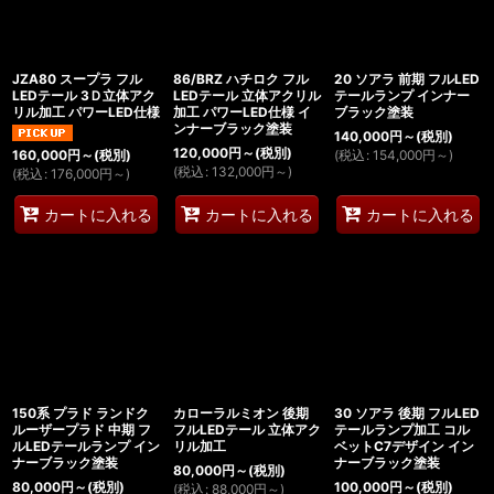
JZA80 スープラ フル
86/BRZ ハチロク フル
20 ソアラ 前期 フルLED
LEDテール 3Ｄ立体アク
LEDテール 立体アクリル
テールランプ インナー
リル加工 パワーLED仕様
加工 パワーLED仕様 イ
ブラック塗装
ンナーブラック塗装
140,000
円
～
(税別)
120,000
円
～
(税別)
(
税込
:
154,000
円
～
)
160,000
円
～
(税別)
(
税込
:
132,000
円
～
)
(
税込
:
176,000
円
～
)
カートに入れる
カートに入れる
カートに入れる
150系 プラド ランドク
カローラルミオン 後期
30 ソアラ 後期 フルLED
ルーザープラド 中期 フ
フルLEDテール 立体アク
テールランプ加工 コル
ルLEDテールランプ イン
リル加工
ベットC7デザイン イン
ナーブラック塗装
ナーブラック塗装
80,000
円
～
(税別)
80,000
円
～
(税別)
100,000
円
～
(税別)
(
税込
:
88,000
円
～
)