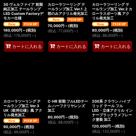
30 ヴェルファイア 前期
カローラツーリング テ
カローラツーリング テ
純正加工 テールランプ
ールランプ加工 Ver.1 上
ールランプ加工 Ver.2 カ
LED Custom Factoryデ
部のみアクリル発光加工
ローラスポーツ風 アク
モカー仕様
リル発光加工
70,000
円
～
(税別)
160,000
円
～
(税別)
80,000
円
～
(税別)
(
税込
:
77,000
円
～
)
(
税込
:
176,000
円
～
)
(
税込
:
88,000
円
～
)
カートに入れる
カートに入れる
カートに入れる
カローラツーリング テ
C-HR 前期 フルLEDテー
200系 クラウン ハイブ
ールランプ加工 Ver.3
ル ハーフクリヤレンズ
リッド テール フル
UK（欧州仕様）風 アク
加工
LED・立体アクリル イン
リル発光加工
ナーブラックラメフレー
80,000
円
～
(税別)
ク塗装 加工
(
税込
:
88,000
円
～
)
120,000
円
～
(税別)
90,000
円
～
(税別)
(
税込
:
132,000
円
～
)
(
税込
:
99,000
円
～
)