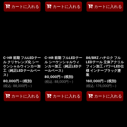
カートに入れる
カートに入れる
カートに入れる
C-HR 前期 フルLEDテー
C-HR 前期 フルLEDテー
86/BRZ ハチロク フル
ル クリヤレンズ化 シー
ル シーケンシャルウィ
LEDテール 立体アクリル
ケンシャルウィンカー加
ンカー加工（純正LEDテ
フィン加工 パワーLED仕
工（純正LEDテールベー
ールベース）
様 インナーブラック塗
ス）
装
80,000
円
～
(税別)
80,000
円
～
(税別)
160,000
円
～
(税別)
(
税込
:
88,000
円
～
)
(
税込
:
88,000
円
～
)
(
税込
:
176,000
円
～
)
カートに入れる
カートに入れる
カートに入れる