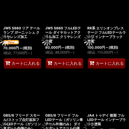
JW5 S660 リア テール
JW5 S660 フルLEDテ
RR系 エリシオンプレス
ランプ ガーニッシュ ク
ール ダイヤカットアク
テージ フルLEDテールラ
リヤレンズ加工
リル加工 クリヤレンズ
ンプ インナーブラック
仕様
塗装
80,000
円
～
(税別)
100,000
円
～
(税別)
70,000
円
～
(税別)
(
税込
:
88,000
円
～
)
(
税込
:
110,000
円
～
)
(
税込
:
77,000
円
～
)
カートに入れる
カートに入れる
カートに入れる
GB5/6 フリード スモー
GB5/6 フリード フル
JA4 トゥデイ 後期 フル
ル/ストップ点灯追加フ
LEDテール（ガソリン車
LEDテール インナーブラ
ルLEDテール（ガソリン
テール外側のみ） ダイ
ック塗装
車テール内側のみ）
ヤカットアクリル仕様