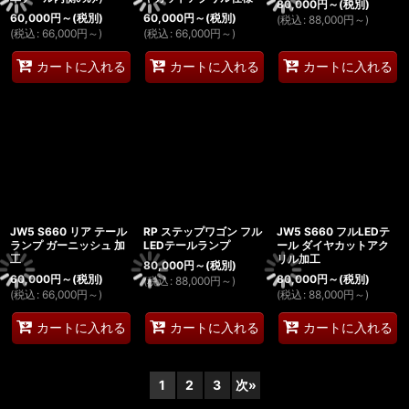
80,000
円
～
(税別)
60,000
円
～
(税別)
60,000
円
～
(税別)
(
税込
:
88,000
円
～
)
(
税込
:
66,000
円
～
)
(
税込
:
66,000
円
～
)
カートに入れる
カートに入れる
カートに入れる
JW5 S660 リア テール
RP ステップワゴン フル
JW5 S660 フルLEDテ
ランプ ガーニッシュ 加
LEDテールランプ
ール ダイヤカットアク
工
リル加工
80,000
円
～
(税別)
60,000
円
～
(税別)
80,000
円
～
(税別)
(
税込
:
88,000
円
～
)
(
税込
:
66,000
円
～
)
(
税込
:
88,000
円
～
)
カートに入れる
カートに入れる
カートに入れる
1
2
3
次
»