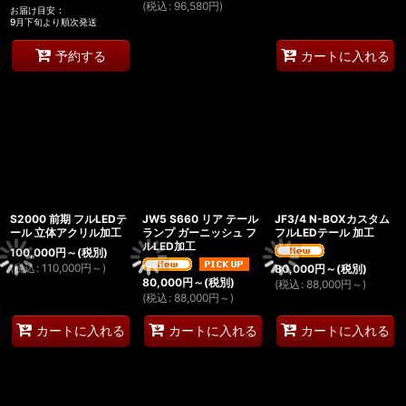
(
税込
:
96,580
円
)
お届け目安
:
9月下旬より順次発送
予約する
カートに入れる
S2000 前期 フルLEDテ
JW5 S660 リア テール
JF3/4 N-BOXカスタム
ール 立体アクリル加工
ランプ ガーニッシュ フ
フルLEDテール 加工
ルLED加工
100,000
円
～
(税別)
(
税込
:
110,000
円
～
)
80,000
円
～
(税別)
80,000
円
～
(税別)
(
税込
:
88,000
円
～
)
(
税込
:
88,000
円
～
)
カートに入れる
カートに入れる
カートに入れる