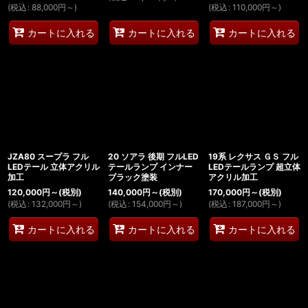
(
税込
:
88,000
円
～
)
(
税込
:
110,000
円
～
)
カートに入れる
カートに入れる
カートに入れる
JZA80 スープラ フル
20 ソアラ 後期 フルLED
19系 レクサス ＧＳ フル
LEDテール 立体アクリル
テールランプ インナー
LEDテールランプ 超立体
加工
ブラック塗装
アクリル加工
120,000
円
～
(税別)
140,000
円
～
(税別)
170,000
円
～
(税別)
(
税込
:
132,000
円
～
)
(
税込
:
154,000
円
～
)
(
税込
:
187,000
円
～
)
カートに入れる
カートに入れる
カートに入れる