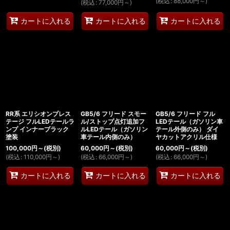
(
税込
:
88,000
円
～
)
(
税込
:
77,000
円
～
)
カートに入れる
カートに入れる
カートに入れる
RR系 エリシオンプレス
GB5/6 フリード スモー
GB5/6 フリード フル
テージ フルLEDテールラ
ル/ストップ点灯追加フ
LEDテール（ガソリン車
ンプ インナーブラック
ルLEDテール（ガソリン
テール外側のみ） ダイ
塗装
車テール内側のみ）
ヤカットアクリル仕様
100,000
円
～
(税別)
60,000
円
～
(税別)
60,000
円
～
(税別)
(
税込
:
110,000
円
～
)
(
税込
:
66,000
円
～
)
(
税込
:
66,000
円
～
)
カートに入れる
カートに入れる
カートに入れる