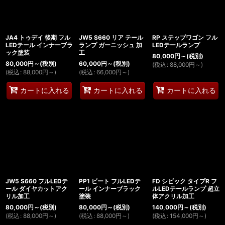
JA4 トゥデイ 後期 フル
JW5 S660 リア テール
RP ステップワゴン フル
LEDテール インナーブラ
ランプ ガーニッシュ 加
LEDテールランプ
ック塗装
工
80,000
円
～
(税別)
80,000
円
～
(税別)
60,000
円
～
(税別)
(
税込
:
88,000
円
～
)
(
税込
:
88,000
円
～
)
(
税込
:
66,000
円
～
)
カートに入れる
カートに入れる
カートに入れる
JW5 S660 フルLEDテ
PP1 ビート フルLEDテ
FD シビック タイプR フ
ール ダイヤカットアク
ール インナーブラック
ルLEDテールランプ 超立
リル加工
塗装
体アクリル加工
80,000
円
～
(税別)
80,000
円
～
(税別)
140,000
円
～
(税別)
(
税込
:
88,000
円
～
)
(
税込
:
88,000
円
～
)
(
税込
:
154,000
円
～
)