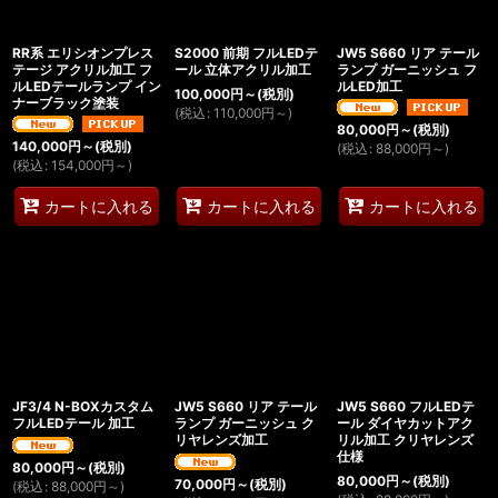
絞り込む
RR系 エリシオンプレス
S2000 前期 フルLEDテ
JW5 S660 リア テール
テージ アクリル加工 フ
ール 立体アクリル加工
ランプ ガーニッシュ フ
ルLEDテールランプ イン
ルLED加工
100,000
円
～
(税別)
ナーブラック塗装
(
税込
:
110,000
円
～
)
80,000
円
～
(税別)
140,000
円
～
(税別)
(
税込
:
88,000
円
～
)
(
税込
:
154,000
円
～
)
カートに入れる
カートに入れる
カートに入れる
JF3/4 N-BOXカスタム
JW5 S660 リア テール
JW5 S660 フルLEDテ
フルLEDテール 加工
ランプ ガーニッシュ ク
ール ダイヤカットアク
リヤレンズ加工
リル加工 クリヤレンズ
仕様
80,000
円
～
(税別)
80,000
円
～
(税別)
70,000
円
～
(税別)
(
税込
:
88,000
円
～
)