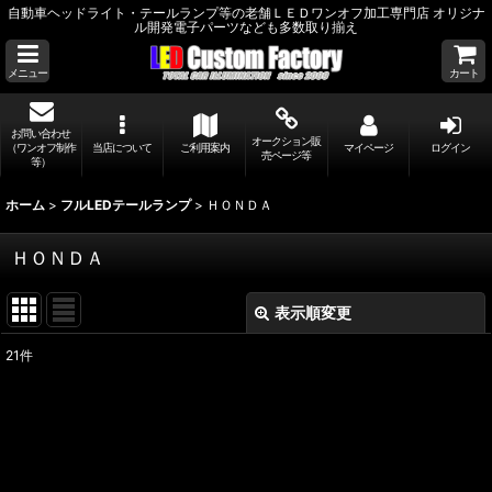
自動車ヘッドライト・テールランプ等の老舗ＬＥＤワンオフ加工専門店 オリジナ
ル開発電子パーツなども多数取り揃え
メニュー
カート
お問い合わせ
オークション販
（ワンオフ制作
当店について
ご利用案内
マイページ
ログイン
売ページ等
等）
ホーム
>
フルLEDテールランプ
>
ＨＯＮＤＡ
ＨＯＮＤＡ
表示順変更
閉じる
21
件
表示数
:
並び順
: