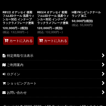
RB1/2 オデッセイ 後期
RB3/4 オデッセイ 前期
H様 FKシビックテール
フルLEDテール 流星ウィ
フルLEDテール 流星ウィ
ランプ 加工
ンカー対応 インナーブ
ンカー対応 インナーブ
50,000
円
(税別)
ラックラメフレーク塗装
ラックラメフレーク塗装
(
税込
:
55,000
円
)
120,000
円
～
(税別)
120,000
円
～
(税別)
(
税込
:
132,000
円
～
)
(
税込
:
132,000
円
～
)
カートに入れる
カートに入れる
特定商取引法表示
ご利用案内
ログイン
ショッピングカート
お問い合わせ