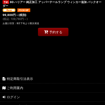
80 ハリアー 純正加工 アッパーテールランプ ウィンカー追加 バックオー
ダー
99,800
円
～
(税別)
(
税込
:
109,780
円
～
)
お届け目安
:
9月下旬より順次発送
予約する
特定商取引法表示
ご利用案内
ログイン