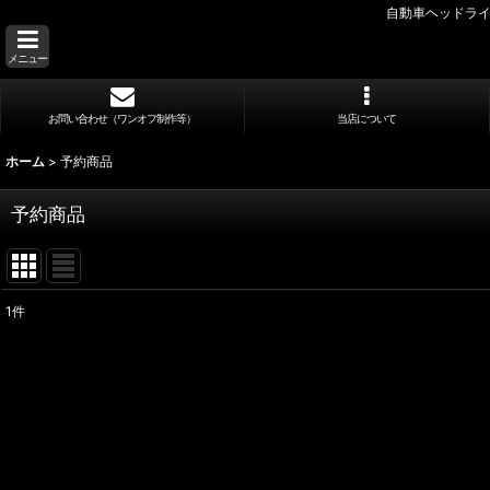
自動車ヘッドライ
メニュー
お問い合わせ（ワンオフ制作等）
当店について
ホーム
>
予約商品
予約商品
1
件
表示数
:
並び順
: