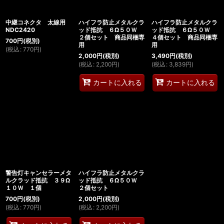
中継コネクタ 太線用
ハイフラ防止メタルクラ
ハイフラ防止メタルクラ
NDC2420
ッド抵抗 ６Ω５０Ｗ
ッド抵抗 ６Ω５０Ｗ
２個セット 商品同梱専
４個セット 商品同梱専
700
円
(税別)
用
用
(
税込
:
770
円
)
2,000
円
(税別)
3,490
円
(税別)
(
税込
:
2,200
円
)
(
税込
:
3,839
円
)
カートに入れる
カートに入れる
警告灯キャンセラーメタ
ハイフラ防止メタルクラ
ルクラッド抵抗 ３９Ω
ッド抵抗 ６Ω５０Ｗ
１０Ｗ １個
２個セット
700
円
(税別)
2,000
円
(税別)
(
税込
:
770
円
)
(
税込
:
2,200
円
)