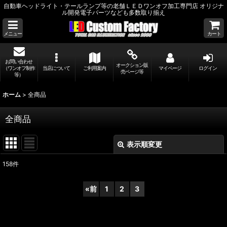
自動車ヘッドライト・テールランプ等の老舗ＬＥＤワンオフ加工専門店 オリジナ
ル開発電子パーツなども多数取り揃え
メニュー
カート
お問い合わせ
オークション販
（ワンオフ制作
当店について
ご利用案内
マイページ
ログイン
売ページ等
等）
ホーム
>
全商品
全商品
表示順変更
閉じる
158
件
表示数
:
«
前
1
2
3
並び順
: