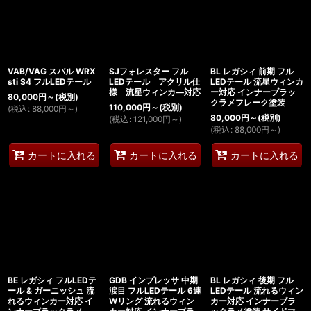
絞り込む
VAB/VAG スバル WRX
SJフォレスター フル
BL レガシィ 前期 フル
sti S4 フルLEDテール
LEDテール アクリル仕
LEDテール 流星ウィンカ
様 流星ウィンカ―対応
ー対応 インナーブラッ
80,000
円
～
(税別)
クラメフレーク塗装
110,000
円
～
(税別)
(
税込
:
88,000
円
～
)
80,000
円
～
(税別)
(
税込
:
121,000
円
～
)
(
税込
:
88,000
円
～
)
カートに入れる
カートに入れる
カートに入れる
BE レガシィ フルLEDテ
GDB インプレッサ 中期
BL レガシィ 後期 フル
ール & ガーニッシュ 流
涙目 フルLEDテール 6連
LEDテール 流れるウィン
れるウィンカー対応 イ
Wリング 流れるウィン
カー対応 インナーブラ