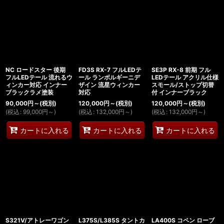
NC ロードスター 後期
FD3S RX-7 フルLEDテ
SE3P RX-8 前期 フル
フルLEDテール 流れるウ
ール ランボルギーニデ
LEDテール アクリル仕様
ィンカー対応 インナー
ザイン 流星ウィンカー
スモール/ストップ切替
ブラックラメ塗装
対応
付 インナーブラック
90,000
円
～
(税別)
120,000
円
～
(税別)
120,000
円
～
(税別)
(
税込
:
99,000
円
～
)
(
税込
:
132,000
円
～
)
(
税込
:
132,000
円
～
)
カートに入れる
カートに入れる
カートに入れる
S321V/アトレーワゴン
L375S/L385S タントカ
LA400S コペン ローブ