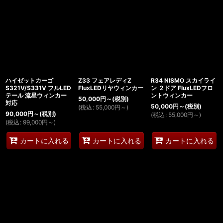
ハイゼットカーゴ
Z33 フェアレディZ
R34 NISMO スカイライ
S321V/S331V フルLED
FluxLEDリヤウィンカー
ン ２ドア FluxLEDフロ
テール 流星ウィンカー
ントウィンカー
50,000
円
～
(税別)
対応
50,000
円
～
(税別)
(
税込
:
55,000
円
～
)
90,000
円
～
(税別)
(
税込
:
55,000
円
～
)
(
税込
:
99,000
円
～
)
カートに入れる
カートに入れる
カートに入れる