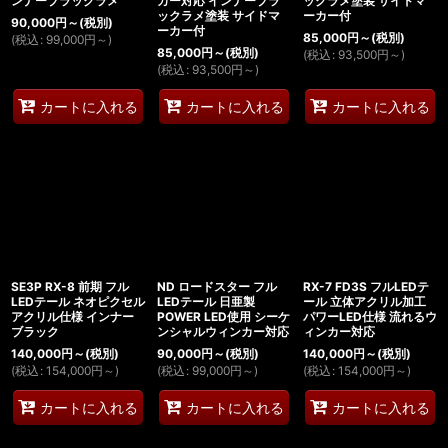
ンナーブラックラメ
カー対応 インナーブラ
ックラメ塗装 サイドマ
ックラメ塗装 サイドマ
ーカー付
90,000
円
～
(税別)
ーカー付
85,000
円
～
(税別)
(
税込
:
99,000
円
～
)
85,000
円
～
(税別)
(
税込
:
93,500
円
～
)
(
税込
:
93,500
円
～
)
カートに入れる
カートに入れる
カートに入れる
SE3P RX-8 前期 フル
ND ロードスター フル
RX-7 FD3S フルLEDテ
LEDテール ネオピクセル
LEDテール 日亜製
ール 立体アクリル加工
アクリル仕様 インナー
POWER LED使用 シーケ
パワーLED仕様 流れるウ
ブラック
ンシャルウィンカー対応
ィンカー対応
140,000
円
～
(税別)
90,000
円
～
(税別)
140,000
円
～
(税別)
(
税込
:
154,000
円
～
)
(
税込
:
99,000
円
～
)
(
税込
:
154,000
円
～
)
カートに入れる
カートに入れる
カートに入れる