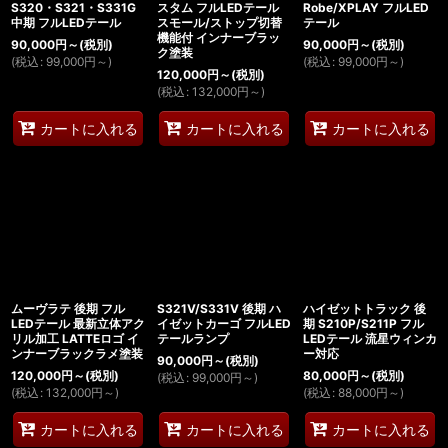
S320・S321・S331G
スタム フルLEDテール
Robe/XPLAY フルLED
中期 フルLEDテール
スモール/ストップ切替
テール
機能付 インナーブラッ
90,000
円
～
(税別)
90,000
円
～
(税別)
ク塗装
(
税込
:
99,000
円
～
)
(
税込
:
99,000
円
～
)
120,000
円
～
(税別)
(
税込
:
132,000
円
～
)
カートに入れる
カートに入れる
カートに入れる
ムーヴラテ 後期 フル
S321V/S331V 後期 ハ
ハイゼットトラック 後
LEDテール 最新立体アク
イゼットカーゴ フルLED
期 S210P/S211P フル
リル加工 LATTEロゴ イ
テールランプ
LEDテール 流星ウィンカ
ンナーブラックラメ塗装
ー対応
90,000
円
～
(税別)
120,000
円
～
(税別)
80,000
円
～
(税別)
(
税込
:
99,000
円
～
)
(
税込
:
132,000
円
～
)
(
税込
:
88,000
円
～
)
カートに入れる
カートに入れる
カートに入れる