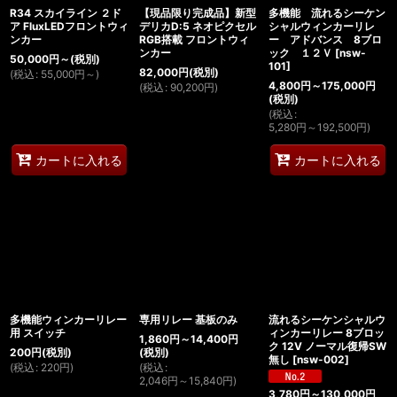
R34 スカイライン ２ド
【現品限り完成品】新型
多機能 流れるシーケン
ア FluxLEDフロントウィ
デリカD:5 ネオピクセル
シャルウィンカーリレ
ンカー
RGB搭載 フロントウィ
ー アドバンス 8ブロ
ンカー
ック １２Ｖ
[
nsw-
50,000
円
～
(税別)
101
]
82,000
円
(税別)
(
税込
:
55,000
円
～
)
4,800
円
～175,000
円
(
税込
:
90,200
円
)
(税別)
(
税込
:
5,280
円
～192,500
円
)
カートに入れる
カートに入れる
多機能ウィンカーリレー
専用リレー 基板のみ
流れるシーケンシャルウ
用 スイッチ
ィンカーリレー 8ブロッ
1,860
円
～14,400
円
ク 12V ノーマル復帰SW
200
円
(税別)
(税別)
無し
[
nsw-002
]
(
税込
:
220
円
)
(
税込
:
2,046
円
～15,840
円
)
3,780
円
～130,000
円