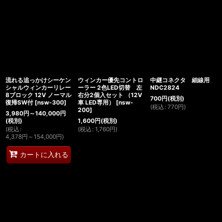
流れる追っかけシーケン
ウィンカー優先コントロ
中継コネクタ 細線用
シャルウィンカーリレー
ーラー 2色LED切替 左
NDC2824
8ブロック 12V ノーマル
右分2個入セット （12V
700
円
(税別)
復帰SW付
[
nsw-300
]
車 LED専用）
[
nsw-
(
税込
:
770
円
)
200
]
3,980
円
～140,000
円
(税別)
1,600
円
(税別)
(
税込
:
(
税込
:
1,760
円
)
4,378
円
～154,000
円
)
カートに入れる